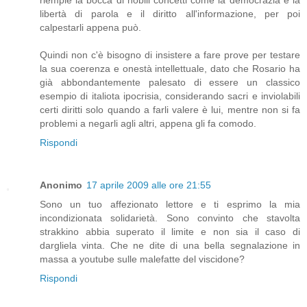
riempie la bocca di nobili concetti come la democrazia e la
libertà di parola e il diritto all'informazione, per poi
calpestarli appena può.
Quindi non c'è bisogno di insistere a fare prove per testare
la sua coerenza e onestà intellettuale, dato che Rosario ha
già abbondantemente palesato di essere un classico
esempio di italiota ipocrisia, considerando sacri e inviolabili
certi diritti solo quando a farli valere è lui, mentre non si fa
problemi a negarli agli altri, appena gli fa comodo.
Rispondi
Anonimo
17 aprile 2009 alle ore 21:55
Sono un tuo affezionato lettore e ti esprimo la mia
incondizionata solidarietà. Sono convinto che stavolta
strakkino abbia superato il limite e non sia il caso di
dargliela vinta. Che ne dite di una bella segnalazione in
massa a youtube sulle malefatte del viscidone?
Rispondi