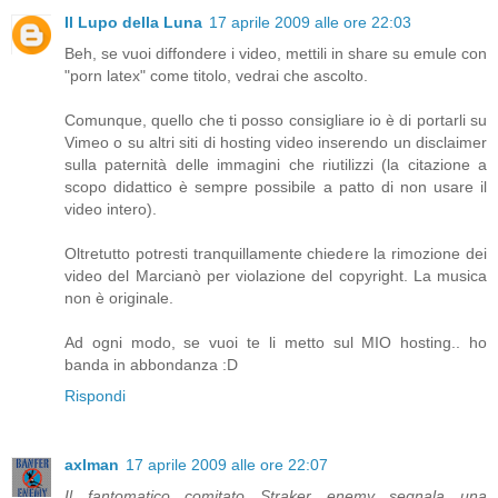
Il Lupo della Luna
17 aprile 2009 alle ore 22:03
Beh, se vuoi diffondere i video, mettili in share su emule con
"porn latex" come titolo, vedrai che ascolto.
Comunque, quello che ti posso consigliare io è di portarli su
Vimeo o su altri siti di hosting video inserendo un disclaimer
sulla paternità delle immagini che riutilizzi (la citazione a
scopo didattico è sempre possibile a patto di non usare il
video intero).
Oltretutto potresti tranquillamente chiedere la rimozione dei
video del Marcianò per violazione del copyright. La musica
non è originale.
Ad ogni modo, se vuoi te li metto sul MIO hosting.. ho
banda in abbondanza :D
Rispondi
axlman
17 aprile 2009 alle ore 22:07
Il fantomatico comitato Straker enemy segnala una