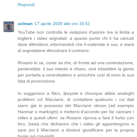
Rispondi
axlman
17 aprile 2009 alle ore 16:51
YouTube non controlla le violazioni d'autore ma si limita a
togliere i video segnalati: a questo punto chi li ha caricati
deve difendersi, informandoli che il materiale è suo, e starà
al segnalatore dimostrare il contrario.
Rosario lo sa, come sa che, di fronte ad una contestazione,
perderebbe: il suo intento è chiaro, cioè infastidire la gente
per portarla a controbattere e arricchire così di nomi la sua
lista di proscrizione.
Io suggerisco a
Nico
,
ilpeyote
e chiunque abbia analoghi
problemi col Marcianò, di contattare qualcuno i cui dati
siano già in possesso del Marcianò stesso (ad esempio
Hanmar
o
markogts
) e mettersi d'accordo per far caricare i
video a questi ultimi: se Rosario riprova a fare il furbo con
loro, basta che dichiarino che i video gli appartengono e
sarà poi il Marcianò a doversi giustificare per la propria
bugia sul copyright.