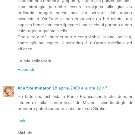
cittadino non denuncia (appunto) il tutto alla polizia postale.
Una strategia potrebbe essere rivolgersi alla giustizia
ordinaria, magari anche solo far scrivere dal proprio
avvocata a YouTube di non rimuovere un bel niente, ma
capisco benissimo caro ilpeyote i motivi che ti portano a non
voler agire a questo livello.
Che altro dire? Internet non è controllabile
in toto
, per cui,
come già hai capito, il mirroring è un'arma micidiale ed
efficace.
La mia solidarietà.
Rispondi
AcarSterminator
18 aprile 2009 alle ore 10:47
Ho fatto una richiesta a Paolo Franceschetti, che domani
interverrà alla conferenza di Milano, chiedendogli di
prendere pubblicamente le distanze da Straker.
Link
.
Michele.