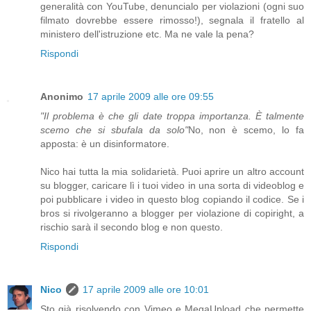
generalità con YouTube, denuncialo per violazioni (ogni suo
filmato dovrebbe essere rimosso!), segnala il fratello al
ministero dell'istruzione etc. Ma ne vale la pena?
Rispondi
Anonimo
17 aprile 2009 alle ore 09:55
"Il problema è che gli date troppa importanza. È talmente
scemo che si sbufala da solo"
No, non è scemo, lo fa
apposta: è un disinformatore.
Nico hai tutta la mia solidarietà. Puoi aprire un altro account
su blogger, caricare lì i tuoi video in una sorta di videoblog e
poi pubblicare i video in questo blog copiando il codice. Se i
bros si rivolgeranno a blogger per violazione di copiright, a
rischio sarà il secondo blog e non questo.
Rispondi
Nico
17 aprile 2009 alle ore 10:01
Sto già risolvendo con Vimeo e MegaUpload che permette