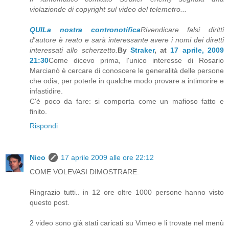
violazionde di copyright sul video del telemetro...
QUI
La nostra contronotifica
Rivendicare falsi diritti
d'autore è reato e sarà interessante avere i nomi dei diretti
interessati allo scherzetto.
By
Straker
, at
17 aprile, 2009
21:30
Come dicevo prima, l'unico interesse di Rosario
Marcianò è cercare di conoscere le generalità delle persone
che odia, per poterle in qualche modo provare a intimorire e
infastidire.
C'è poco da fare: si comporta come un mafioso fatto e
finito.
Rispondi
Nico
17 aprile 2009 alle ore 22:12
COME VOLEVASI DIMOSTRARE.
Ringrazio tutti.. in 12 ore oltre 1000 persone hanno visto
questo post.
2 video sono già stati caricati su Vimeo e li trovate nel menù