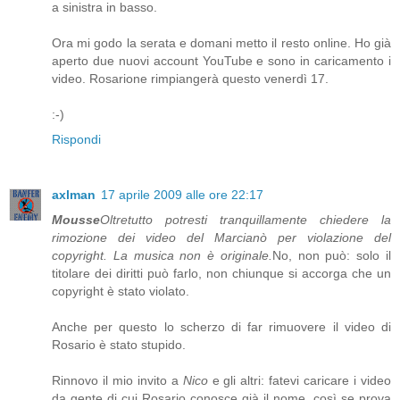
a sinistra in basso.
Ora mi godo la serata e domani metto il resto online. Ho già
aperto due nuovi account YouTube e sono in caricamento i
video. Rosarione rimpiangerà questo venerdì 17.
:-)
Rispondi
axlman
17 aprile 2009 alle ore 22:17
Mousse
Oltretutto potresti tranquillamente chiedere la
rimozione dei video del Marcianò per violazione del
copyright. La musica non è originale.
No, non può: solo il
titolare dei diritti può farlo, non chiunque si accorga che un
copyright è stato violato.
Anche per questo lo scherzo di far rimuovere il video di
Rosario è stato stupido.
Rinnovo il mio invito a
Nico
e gli altri: fatevi caricare i video
da gente di cui Rosario conosce già il nome, così se prova