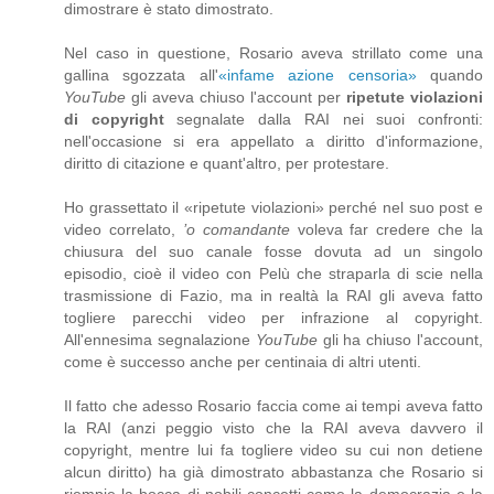
dimostrare è stato dimostrato.
Nel caso in questione, Rosario aveva strillato come una
gallina sgozzata all'
«infame azione censoria»
quando
YouTube
gli aveva chiuso l'account per
ripetute violazioni
di copyright
segnalate dalla RAI nei suoi confronti:
nell'occasione si era appellato a diritto d'informazione,
diritto di citazione e quant'altro, per protestare.
Ho grassettato il «ripetute violazioni» perché nel suo post e
video correlato,
’o comandante
voleva far credere che la
chiusura del suo canale fosse dovuta ad un singolo
episodio, cioè il video con Pelù che straparla di scie nella
trasmissione di Fazio, ma in realtà la RAI gli aveva fatto
togliere parecchi video per infrazione al copyright.
All'ennesima segnalazione
YouTube
gli ha chiuso l'account,
come è successo anche per centinaia di altri utenti.
Il fatto che adesso Rosario faccia come ai tempi aveva fatto
la RAI (anzi peggio visto che la RAI aveva davvero il
copyright, mentre lui fa togliere video su cui non detiene
alcun diritto) ha già dimostrato abbastanza che Rosario si